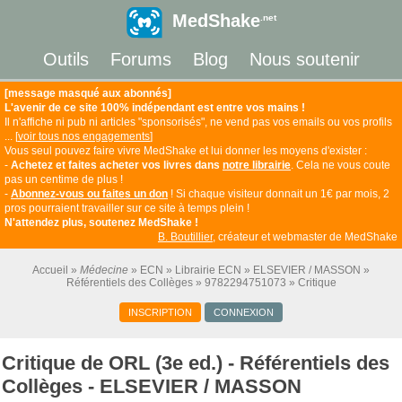
MedShake
.net
Outils
Forums
Blog
Nous soutenir
[message masqué aux abonnés]
L'avenir de ce site 100% indépendant est entre vos mains !
Il n'affiche ni pub ni articles "sponsorisés", ne vend pas vos emails ou vos profils
... [
voir tous nos engagements
]
Vous seul pouvez faire vivre MedShake et lui donner les moyens d'exister :
-
Achetez et faites acheter vos livres dans
notre librairie
. Cela ne vous coute
pas un centime de plus !
-
Abonnez-vous ou faites un don
! Si chaque visiteur donnait un 1€ par mois, 2
pros pourraient travailler sur ce site à temps plein !
N'attendez plus, soutenez MedShake !
B. Boutillier
, créateur et webmaster de MedShake
Accueil
Médecine
ECN
Librairie ECN
ELSEVIER / MASSON
Référentiels des Collèges
9782294751073
Critique
INSCRIPTION
CONNEXION
Critique de ORL (3e ed.) - Référentiels des
Collèges - ELSEVIER / MASSON