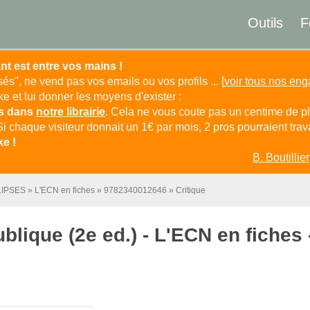
Outils
F
nt est entre vos mains !
isés", ne vend pas vos emails ou vos profils ... [
voir tous nos en
 et lui donner les moyens d'exister :
es dans
notre librairie
. Cela ne vous coute pas un centime de pl
Si chaque visiteur donnait un 1€ par mois, 2 pros pourraient travai
e !
B. Boutillier
LIPSES
L'ECN en fiches
9782340012646
Critique
ublique (2e ed.) - L'ECN en fiche