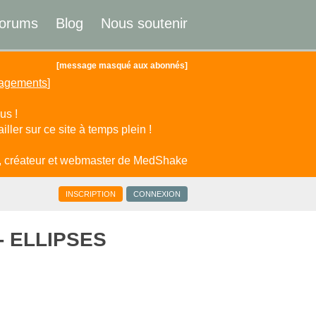
orums
Blog
Nous soutenir
[message masqué aux abonnés]
gagements
]
us !
ller sur ce site à temps plein !
, créateur et webmaster de MedShake
INSCRIPTION
CONNEXION
s - ELLIPSES