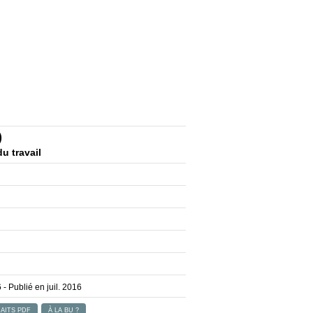
)
u travail
6
- Publié en juil. 2016
AITS PDF
À LA BU ?