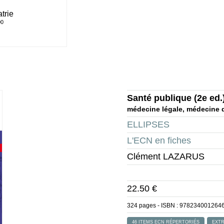
trie
00
Santé publique
(2e ed.
médecine légale, médecine d
ELLIPSES
L'ECN en fiches
Clément LAZARUS
22.50 €
324 pages - ISBN :
978234001264
46 ITEMS ECN RÉPERTORIÉS
EXTR