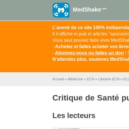
MedShake
.net
L'avenir de ce site 100% indépenda
Il n'affiche ni pub ni articles "sponsor
Vous seul pouvez faire vivre MedShake
-
Achetez et faites acheter vos livr
-
Abonnez-vous ou faites un don
! 
N'attendez plus, soutenez MedShak
Accueil
Médecine
ECN
Librairie ECN
EL
Critique de Santé p
Les lecteurs