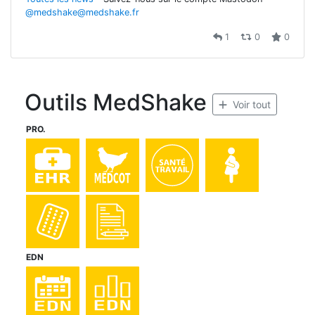
@medshake@medshake.fr
1
0
0
Outils MedShake
Voir tout
PRO.
EDN