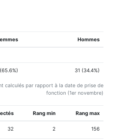
Femmes
Hommes
(65.6%)
31 (34.4%)
nt calculés par rapport à la date de prise de
fonction (1er novembre)
fectés
Rang min
Rang max
32
2
156