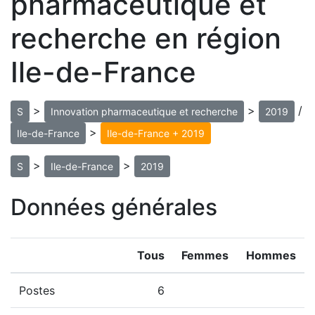
pharmaceutique et
recherche en région
Ile-de-France
>
>
/
S
Innovation pharmaceutique et recherche
2019
>
Ile-de-France
Ile-de-France + 2019
>
>
S
Ile-de-France
2019
Données générales
Tous
Femmes
Hommes
Postes
6