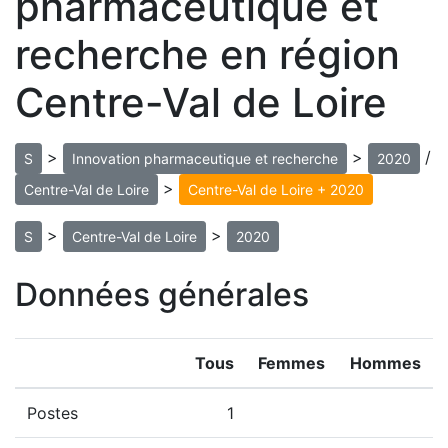
pharmaceutique et
recherche en région
Centre-Val de Loire
>
>
/
S
Innovation pharmaceutique et recherche
2020
>
Centre-Val de Loire
Centre-Val de Loire + 2020
>
>
S
Centre-Val de Loire
2020
Données générales
Tous
Femmes
Hommes
Postes
1