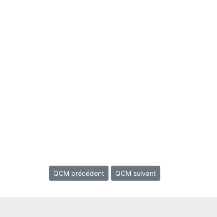
QCM précédent
QCM suivant