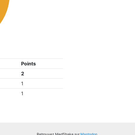
Points
2
1
1
Retrouvez MedShake sur
Mastodon
.