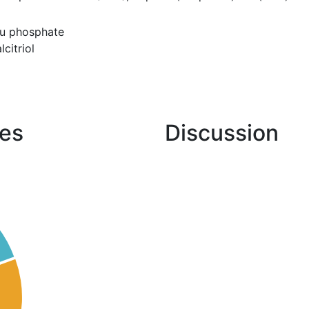
du phosphate
citriol
es
Discussion