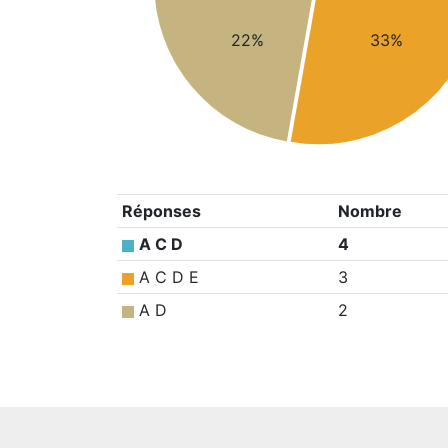
22%
33%
Réponses
Nombre
A C D
4
A C D E
3
A D
2