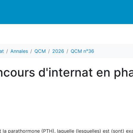
at
Annales
QCM
2026
QCM n°36
cours d'internat en ph
 la parathormone (PTH), laquelle (lesquelles) est (sont) exa