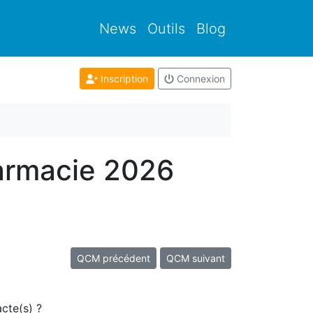
News
Outils
Blog
Inscription
Connexion
armacie 2026
QCM précédent
QCM suivant
cte(s) ?