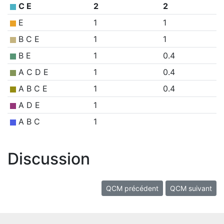
C E
2
2
E
1
1
B C E
1
1
B E
1
0.4
A C D E
1
0.4
A B C E
1
0.4
A D E
1
A B C
1
Discussion
QCM précédent
QCM suivant