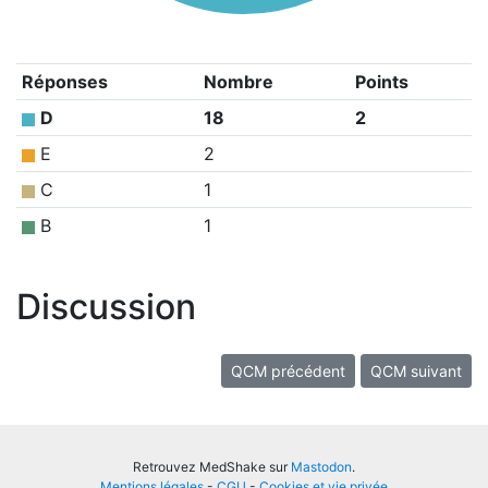
Réponses
Nombre
Points
D
18
2
E
2
C
1
B
1
Discussion
QCM précédent
QCM suivant
Retrouvez MedShake sur
Mastodon
.
Mentions légales
-
CGU
-
Cookies et vie privée