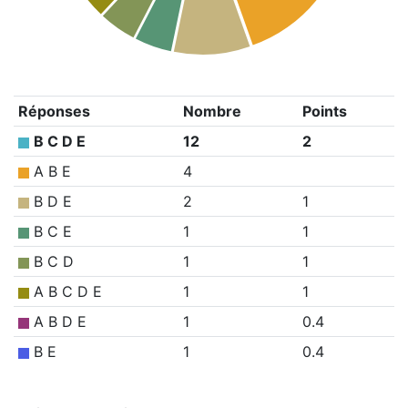
Réponses
Nombre
Points
B C D E
12
2
A B E
4
B D E
2
1
B C E
1
1
B C D
1
1
A B C D E
1
1
A B D E
1
0.4
B E
1
0.4