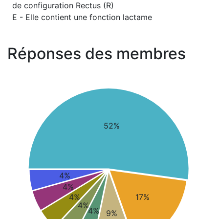
de configuration Rectus (R)
E - Elle contient une fonction lactame
Réponses des membres
52%
4%
4%
4%
17%
4%
4%
9%