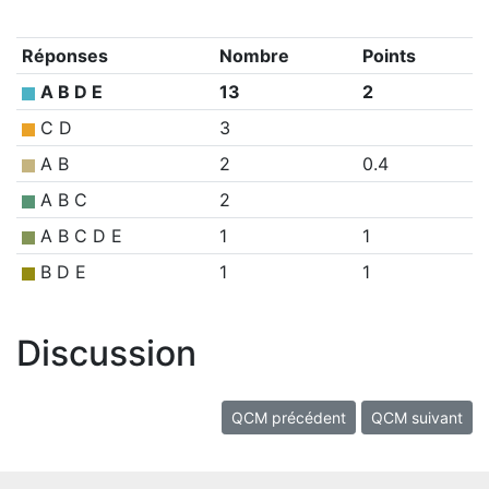
Réponses
Nombre
Points
A B D E
13
2
C D
3
A B
2
0.4
A B C
2
A B C D E
1
1
B D E
1
1
Discussion
QCM précédent
QCM suivant