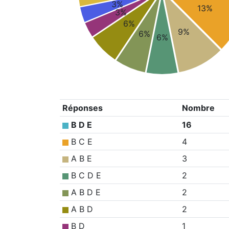
3%
13%
3%
6%
9%
6%
6%
Réponses
Nombre
B D E
16
B C E
4
A B E
3
B C D E
2
A B D E
2
A B D
2
B D
1