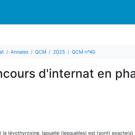
at
Annales
QCM
2025
QCM n°40
cours d'internat en ph
la lévothyroxine, laquelle (lesquelles) est (sont) exacte(s) 