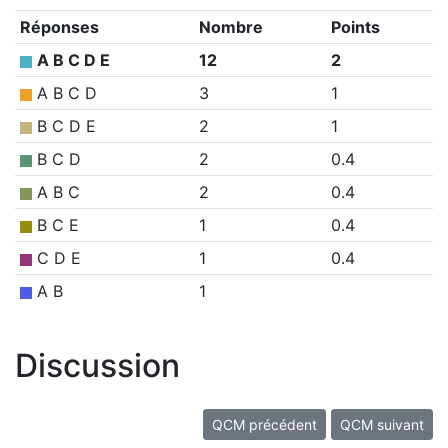
Réponses
Nombre
Points
A B C D E
12
2
A B C D
3
1
B C D E
2
1
B C D
2
0.4
A B C
2
0.4
B C E
1
0.4
C D E
1
0.4
A B
1
Discussion
QCM précédent
QCM suivant