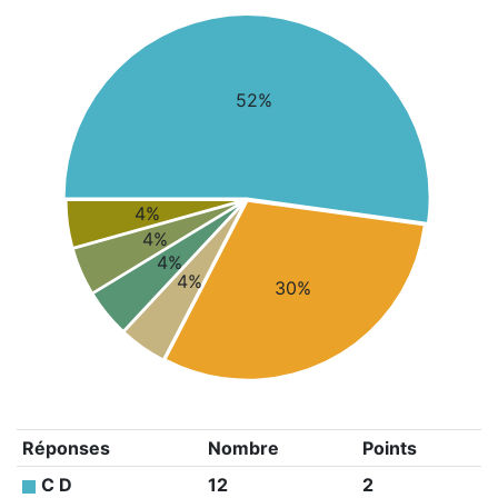
52%
4%
4%
4%
4%
30%
Réponses
Nombre
Points
C D
12
2