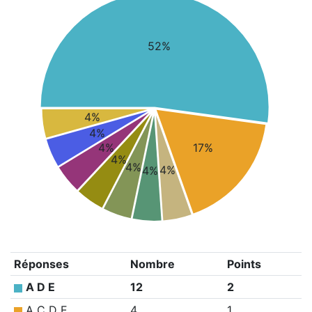
52%
4%
4%
4%
17%
4%
4%
4%
4%
Réponses
Nombre
Points
A D E
12
2
A C D E
4
1