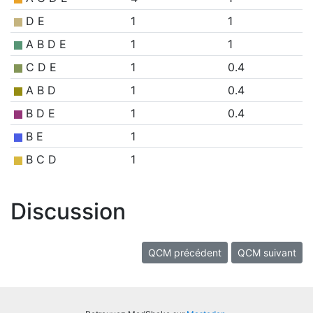
D E
1
1
A B D E
1
1
C D E
1
0.4
A B D
1
0.4
B D E
1
0.4
B E
1
B C D
1
Discussion
QCM précédent
QCM suivant