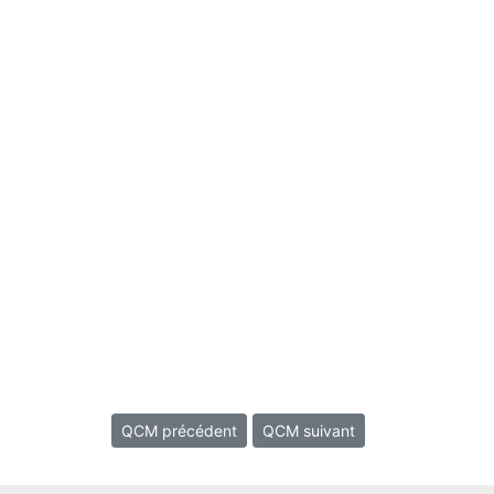
QCM précédent
QCM suivant