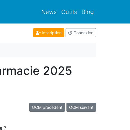
News
Outils
Blog
Inscription
Connexion
armacie 2025
QCM précédent
QCM suivant
e ?