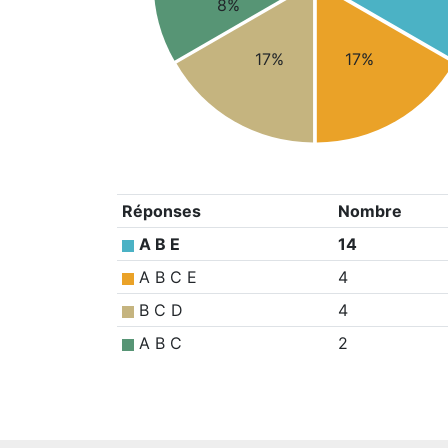
8%
17%
17%
Réponses
Nombre
A B E
14
A B C E
4
B C D
4
A B C
2