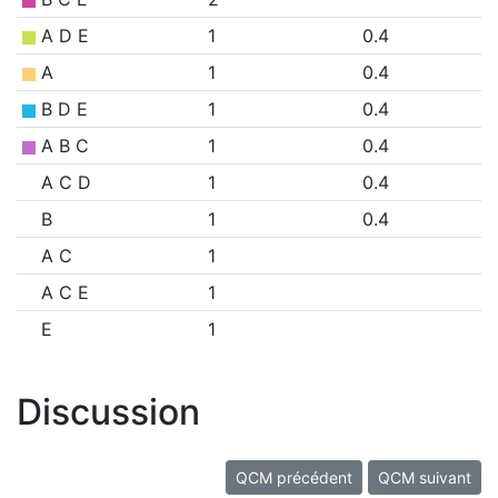
A D E
1
0.4
A
1
0.4
B D E
1
0.4
A B C
1
0.4
A C D
1
0.4
B
1
0.4
A C
1
A C E
1
E
1
Discussion
QCM précédent
QCM suivant