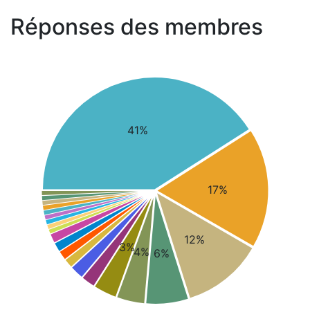
Réponses des membres
41%
17%
12%
3%
4%
6%