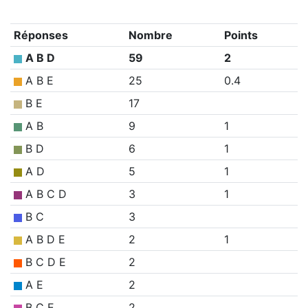
Réponses
Nombre
Points
A B D
59
2
A B E
25
0.4
B E
17
A B
9
1
B D
6
1
A D
5
1
A B C D
3
1
B C
3
A B D E
2
1
B C D E
2
A E
2
B C E
2