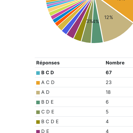
12%
3%
4%
Réponses
Nombre
B C D
67
A C D
23
A D
18
B D E
6
C D E
5
B C D E
4
D E
4