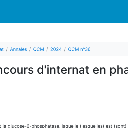
at
Annales
QCM
2024
QCM n°36
cours d'internat en ph
 la glucose-6-phosphatase, laquelle (lesquelles) est (sont)