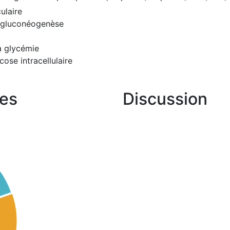
ulaire
la gluconéogenèse
la glycémie
cose intracellulaire
es
Discussion