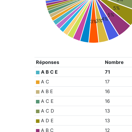
5%
5%
4%
3%
3%
Réponses
Nombre
A B C E
71
A C
17
A B E
16
A C E
16
A C D
13
A D E
13
A B C
12