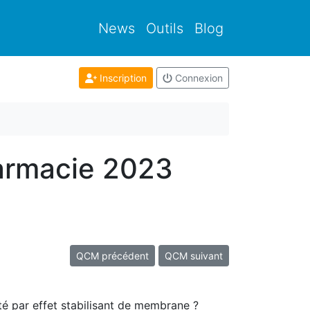
News
Outils
Blog
Inscription
Connexion
armacie 2023
QCM précédent
QCM suivant
ité par effet stabilisant de membrane ?