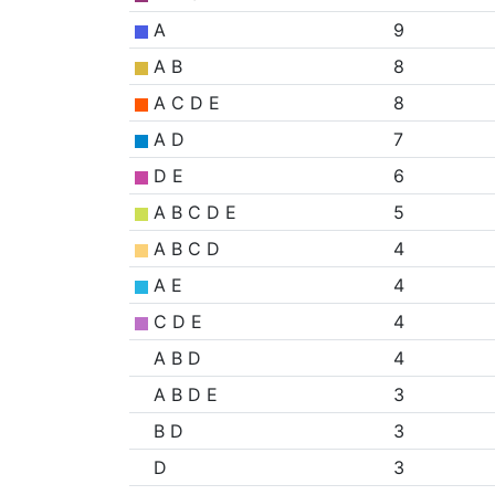
A
9
A B
8
A C D E
8
A D
7
D E
6
A B C D E
5
A B C D
4
A E
4
C D E
4
A B D
4
A B D E
3
B D
3
D
3