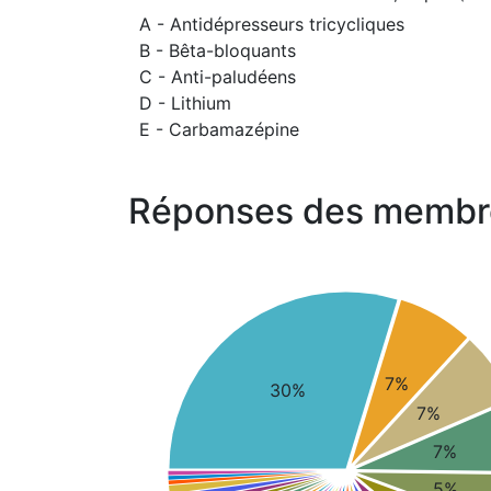
A - Antidépresseurs tricycliques
B - Bêta-bloquants
C - Anti-paludéens
D - Lithium
E - Carbamazépine
Réponses des membr
7%
30%
7%
7%
5%