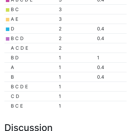
B C
3
A E
3
D
2
0.4
B C D
2
0.4
A C D E
2
B D
1
1
A
1
0.4
B
1
0.4
B C D E
1
C D
1
B C E
1
Discussion