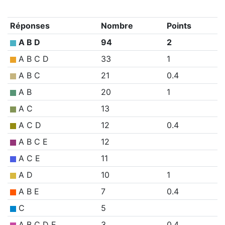
Réponses
Nombre
Points
A B D
94
2
A B C D
33
1
A B C
21
0.4
A B
20
1
A C
13
A C D
12
0.4
A B C E
12
A C E
11
A D
10
1
A B E
7
0.4
C
5
A B C D E
3
0.4