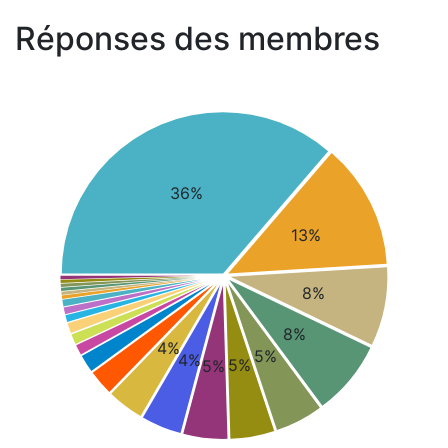
Réponses des membres
36%
13%
8%
8%
4%
5%
4%
5%
5%