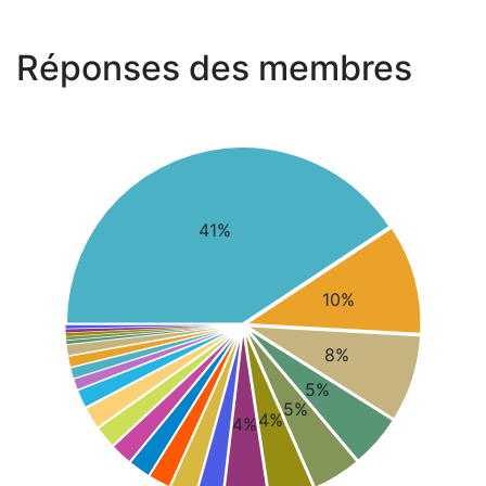
Réponses des membres
41%
10%
8%
5%
5%
4%
4%