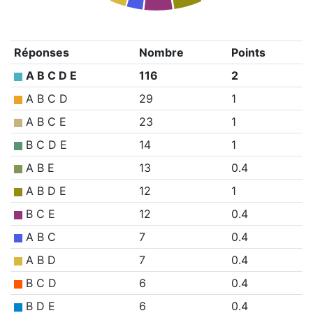
Réponses
Nombre
Points
A B C D E
116
2
A B C D
29
1
A B C E
23
1
B C D E
14
1
A B E
13
0.4
A B D E
12
1
B C E
12
0.4
A B C
7
0.4
A B D
7
0.4
B C D
6
0.4
B D E
6
0.4