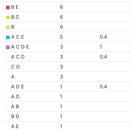
B E
6
B C
6
B
6
A C E
5
0.4
A C D E
3
1
A C D
3
0.4
C D
3
A
3
A D E
1
0.4
A D
1
A B
1
B D
1
A E
1