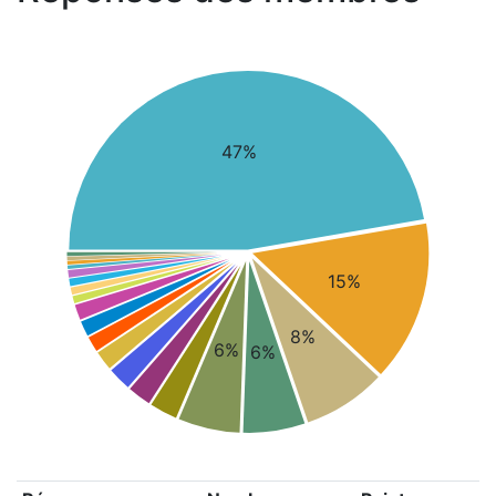
47%
15%
8%
6%
6%