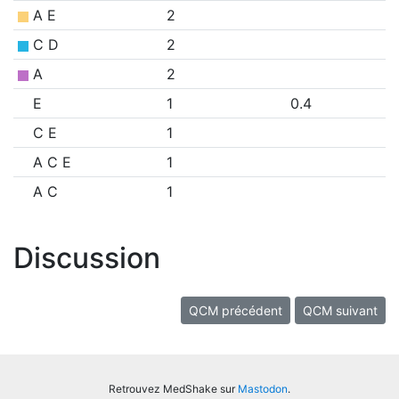
A E
2
C D
2
A
2
E
1
0.4
C E
1
A C E
1
A C
1
Discussion
QCM précédent
QCM suivant
Retrouvez MedShake sur
Mastodon
.