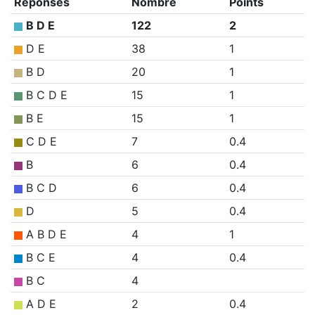
Réponses
Nombre
Points
B D E
122
2
D E
38
1
B D
20
1
B C D E
15
1
B E
15
1
C D E
7
0.4
B
6
0.4
B C D
6
0.4
D
5
0.4
A B D E
4
1
B C E
4
0.4
B C
4
A D E
2
0.4