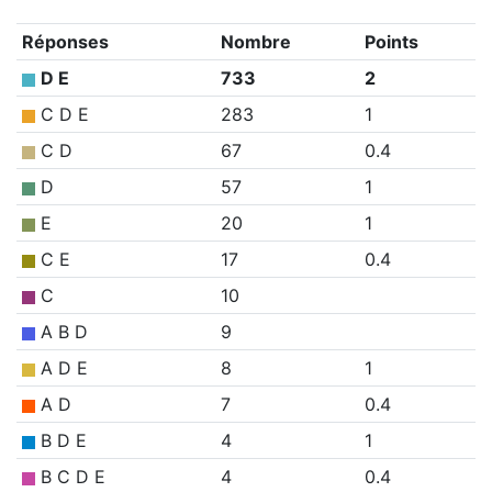
Réponses
Nombre
Points
D E
733
2
C D E
283
1
C D
67
0.4
D
57
1
E
20
1
C E
17
0.4
C
10
A B D
9
A D E
8
1
A D
7
0.4
B D E
4
1
B C D E
4
0.4