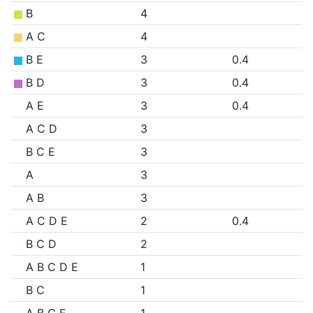
B
4
A C
4
B E
3
0.4
B D
3
0.4
A E
3
0.4
A C D
3
B C E
3
A
3
A B
3
A C D E
2
0.4
B C D
2
A B C D E
1
B C
1