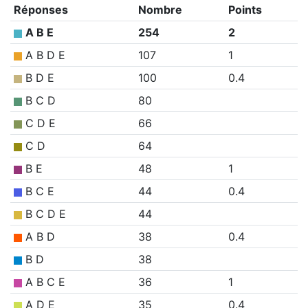
Réponses
Nombre
Points
A B E
254
2
A B D E
107
1
B D E
100
0.4
B C D
80
C D E
66
C D
64
B E
48
1
B C E
44
0.4
B C D E
44
A B D
38
0.4
B D
38
A B C E
36
1
A D E
35
0.4