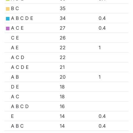
B C
35
A B C D E
34
0.4
A C E
27
0.4
C E
26
A E
22
1
A C D
22
A C D E
21
A B
20
1
D E
18
A C
18
A B C D
16
E
14
0.4
A B C
14
0.4