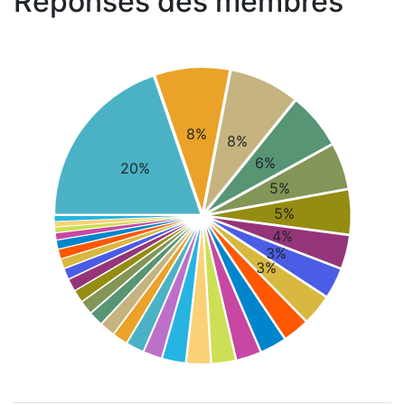
Réponses des membres
8%
8%
6%
20%
5%
5%
4%
3%
3%