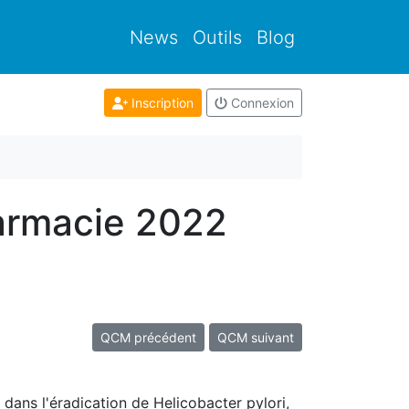
News
Outils
Blog
Inscription
Connexion
armacie 2022
QCM précédent
QCM suivant
 dans l'éradication de Helicobacter pylori,