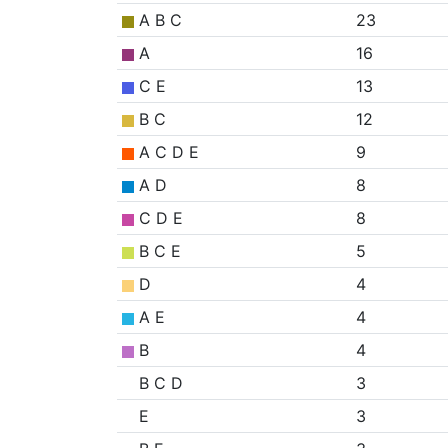
A B C
23
A
16
C E
13
B C
12
A C D E
9
A D
8
C D E
8
B C E
5
D
4
A E
4
B
4
B C D
3
E
3