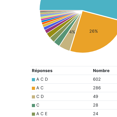
26%
4%
Réponses
Nombre
A C D
602
A C
286
C D
49
C
28
A C E
24