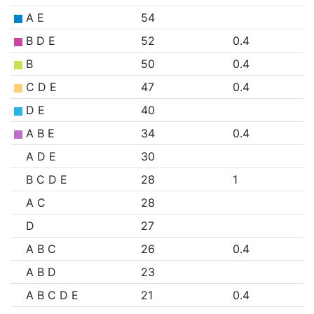
A E
54
B D E
52
0.4
B
50
0.4
C D E
47
0.4
D E
40
A B E
34
0.4
A D E
30
B C D E
28
1
A C
28
D
27
A B C
26
0.4
A B D
23
A B C D E
21
0.4