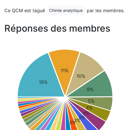
Ce QCM est tagué
par les membres.
Chimie analytique
Réponses des membres
11%
10%
19%
9%
5%
4%
4%
3%
3%
3%