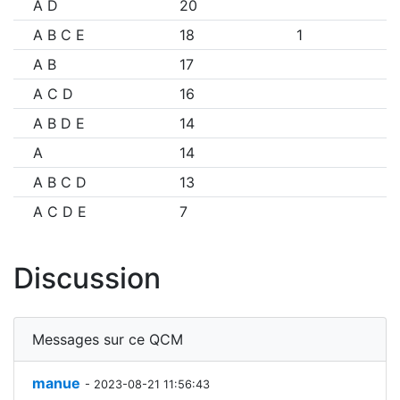
A D
20
A B C E
18
1
A B
17
A C D
16
A B D E
14
A
14
A B C D
13
A C D E
7
Discussion
Messages sur ce QCM
manue
- 2023-08-21 11:56:43