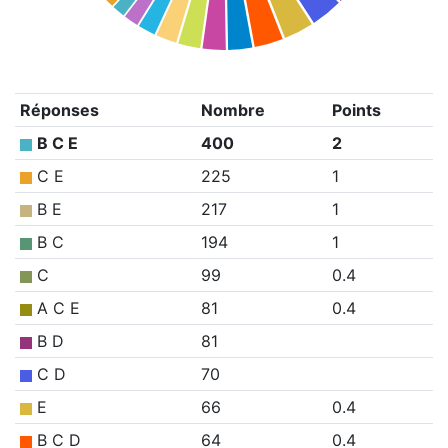
Réponses
Nombre
Points
B C E
400
2
C E
225
1
B E
217
1
B C
194
1
C
99
0.4
A C E
81
0.4
B D
81
C D
70
E
66
0.4
B C D
64
0.4