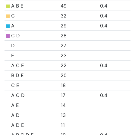
A B E
49
0.4
C
32
0.4
A
29
0.4
C D
28
D
27
E
23
A C E
22
0.4
B D E
20
C E
18
A C D
17
0.4
A E
14
A D
13
A D E
11