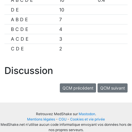
A B C D E
10
0.4
D E
10
A B D E
7
B C D E
4
A C D E
3
C D E
2
Discussion
QCM précédent
QCM suivant
Retrouvez MedShake sur
Mastodon
.
Mentions légales
-
CGU
-
Cookies et vie privée
MedShake.net n'utilise aucun code informatique envoyant vos données hors de
nos propres serveurs.