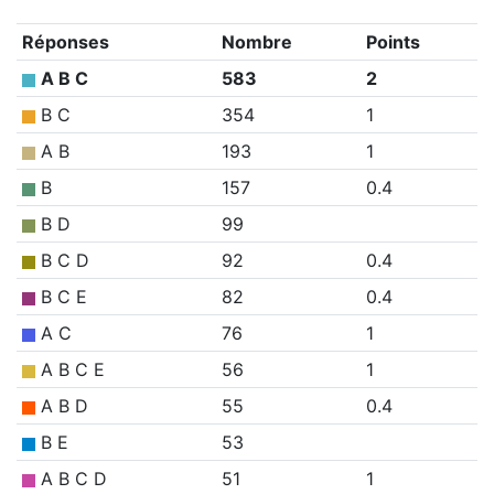
Réponses
Nombre
Points
A B C
583
2
B C
354
1
A B
193
1
B
157
0.4
B D
99
B C D
92
0.4
B C E
82
0.4
A C
76
1
A B C E
56
1
A B D
55
0.4
B E
53
A B C D
51
1