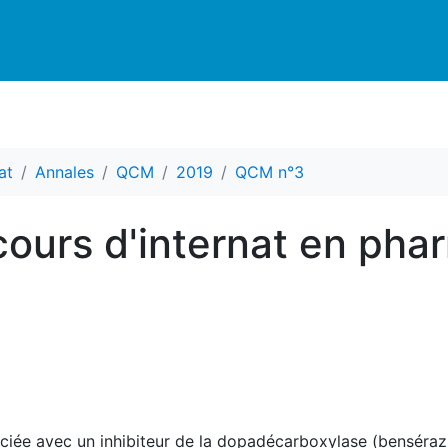
at
Annales
QCM
2019
QCM n°3
ours d'internat en pha
sociée avec un inhibiteur de la dopadécarboxylase (benséra