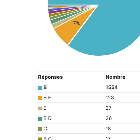
7%
Réponses
Nombre
B
1554
B E
128
E
27
B D
26
C
18
B C
17