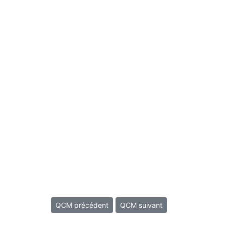
QCM précédent
QCM suivant