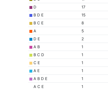
D
17
B D E
15
B C E
8
A
5
D E
2
A B
1
B C D
1
C E
1
A E
1
A B D E
1
A C E
1