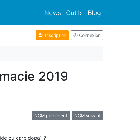
News
Outils
Blog
Inscription
Connexion
rmacie 2019
QCM précédent
QCM suivant
zide ou carbidopa) ?