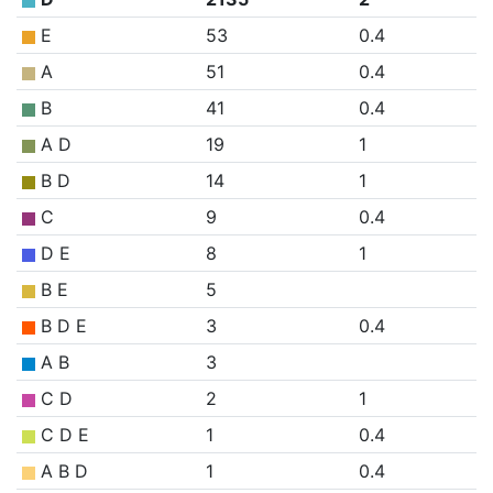
E
53
0.4
A
51
0.4
B
41
0.4
A D
19
1
B D
14
1
C
9
0.4
D E
8
1
B E
5
B D E
3
0.4
A B
3
C D
2
1
C D E
1
0.4
A B D
1
0.4