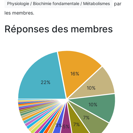
par
Physiologie / Biochimie fondamentale / Métabolismes
les membres.
Réponses des membres
16%
22%
10%
10%
7%
7%
3%
5%