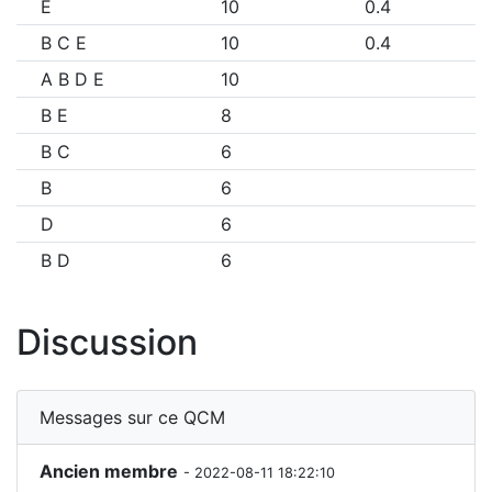
E
10
0.4
B C E
10
0.4
A B D E
10
B E
8
B C
6
B
6
D
6
B D
6
Discussion
Messages sur ce QCM
Ancien membre
- 2022-08-11 18:22:10