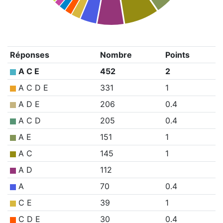
Réponses
Nombre
Points
A C E
452
2
A C D E
331
1
A D E
206
0.4
A C D
205
0.4
A E
151
1
A C
145
1
A D
112
A
70
0.4
C E
39
1
C D E
30
0.4