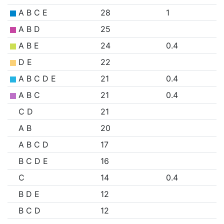
A B C E
28
1
A B D
25
A B E
24
0.4
D E
22
A B C D E
21
0.4
A B C
21
0.4
C D
21
A B
20
A B C D
17
B C D E
16
C
14
0.4
B D E
12
B C D
12