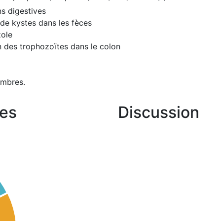
s digestives
 de kystes dans les fèces
zole
n des trophozoïtes dans le colon
embres.
es
Discussion