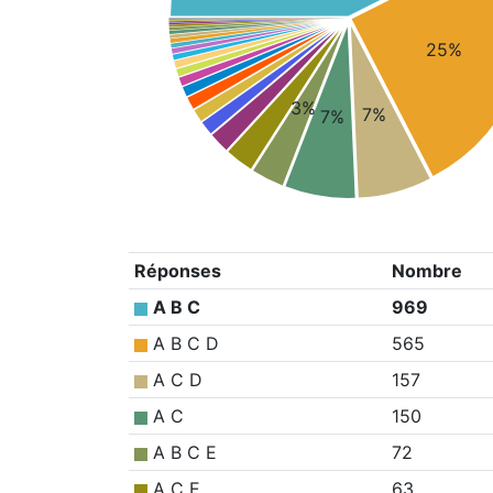
25%
3%
7%
7%
Réponses
Nombre
A B C
969
A B C D
565
A C D
157
A C
150
A B C E
72
A C E
63