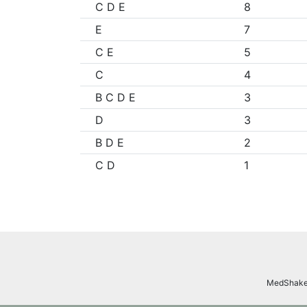
C D E
8
E
7
C E
5
C
4
B C D E
3
D
3
B D E
2
C D
1
MedShake.n