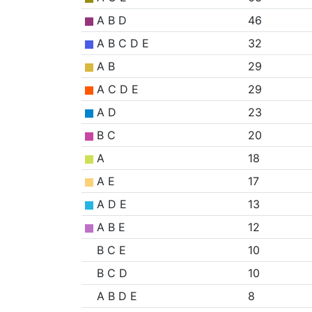
A B D
46
A B C D E
32
A B
29
A C D E
29
A D
23
B C
20
A
18
A E
17
A D E
13
A B E
12
B C E
10
B C D
10
A B D E
8