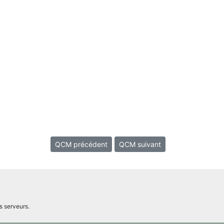
QCM précédent
QCM suivant
s serveurs.