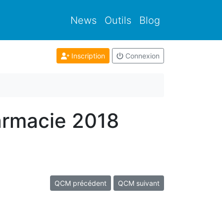
News
Outils
Blog
Inscription
Connexion
armacie 2018
QCM précédent
QCM suivant