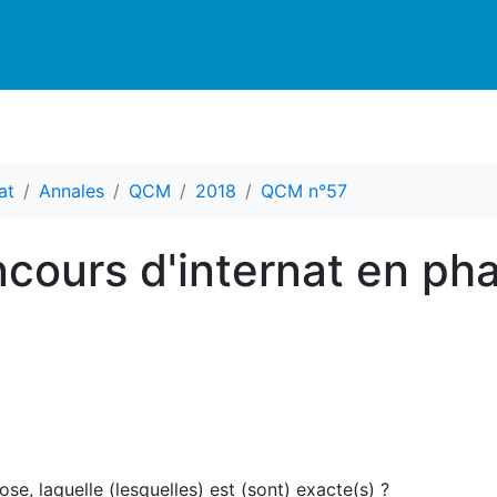
at
Annales
QCM
2018
QCM n°57
cours d'internat en ph
se, laquelle (lesquelles) est (sont) exacte(s) ?