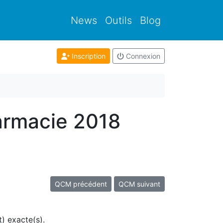
News
Outils
Blog
Inscription
Connexion
armacie 2018
QCM précédent
QCM suivant
t) exacte(s).