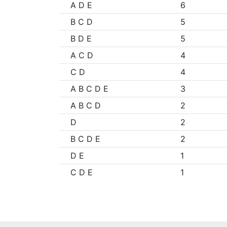
A D E
6
B C D
5
B D E
5
A C D
4
C D
4
A B C D E
3
A B C D
2
D
2
B C D E
2
D E
1
C D E
1