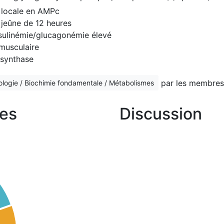
n locale en AMPc
n jeûne de 12 heures
nsulinémie/glucagonémie élevé
 musculaire
 synthase
par les membres
ologie / Biochimie fondamentale / Métabolismes
es
Discussion