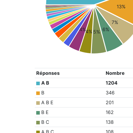
13%
7%
4%
6%
4%
5%
Réponses
Nombre
A B
1204
B
346
A B E
201
B E
162
B C
138
A B C
108