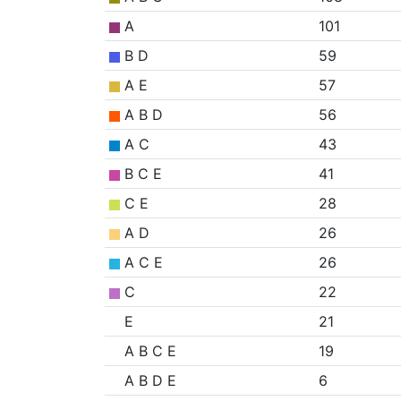
A
101
B D
59
A E
57
A B D
56
A C
43
B C E
41
C E
28
A D
26
A C E
26
C
22
E
21
A B C E
19
A B D E
6