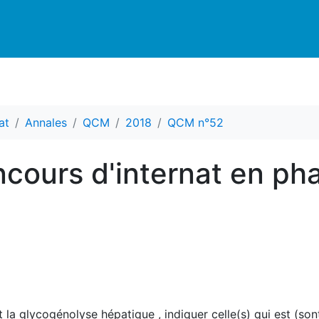
at
Annales
QCM
2018
QCM n°52
cours d'internat en ph
la glycogénolyse hépatique , indiquer celle(s) qui est (son