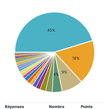
45%
18%
9%
4%
Réponses
Nombre
Points