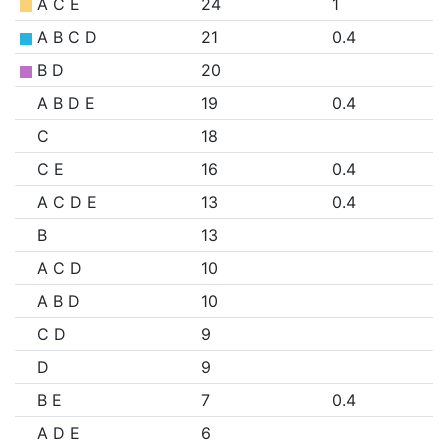
A C E
24
1
A B C D
21
0.4
B D
20
A B D E
19
0.4
C
18
C E
16
0.4
A C D E
13
0.4
B
13
A C D
10
A B D
10
C D
9
D
9
B E
7
0.4
A D E
6