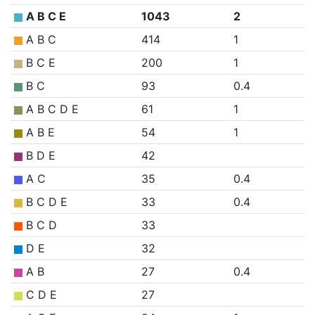
A B C E
1043
2
A B C
414
1
B C E
200
1
B C
93
0.4
A B C D E
61
1
A B E
54
1
B D E
42
A C
35
0.4
B C D E
33
0.4
B C D
33
D E
32
A B
27
0.4
C D E
27