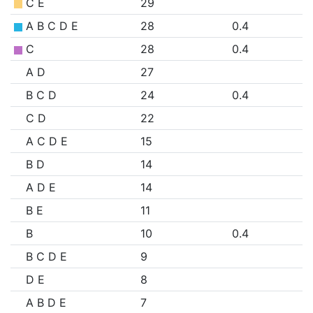
C E
29
A B C D E
28
0.4
C
28
0.4
A D
27
B C D
24
0.4
C D
22
A C D E
15
B D
14
A D E
14
B E
11
B
10
0.4
B C D E
9
D E
8
A B D E
7