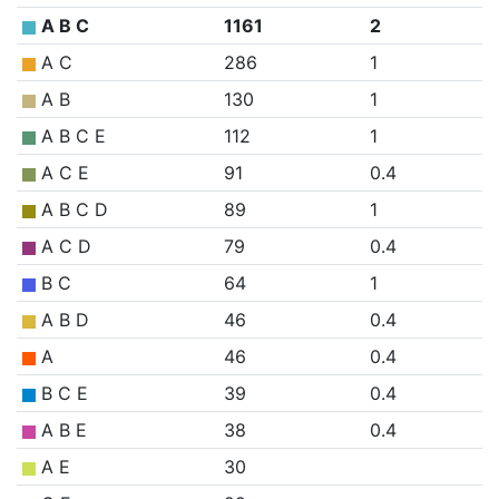
A B C
1161
2
A C
286
1
A B
130
1
A B C E
112
1
A C E
91
0.4
A B C D
89
1
A C D
79
0.4
B C
64
1
A B D
46
0.4
A
46
0.4
B C E
39
0.4
A B E
38
0.4
A E
30