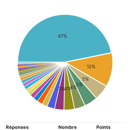
47%
12%
5%
5%
4%
3%
4%
Réponses
Nombre
Points