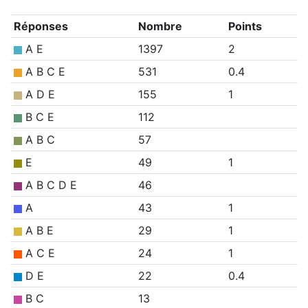
Réponses
Nombre
Points
A E
1397
2
A B C E
531
0.4
A D E
155
1
B C E
112
A B C
57
E
49
1
A B C D E
46
A
43
1
A B E
29
1
A C E
24
1
D E
22
0.4
B C
13