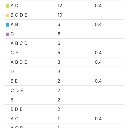
A D
12
0.4
B C D E
10
A B
6
0.4
C
6
A B C D
6
C E
5
0.4
A B D E
3
0.4
D
3
B E
2
0.4
C D E
2
B
2
B D E
2
A C
1
0.4