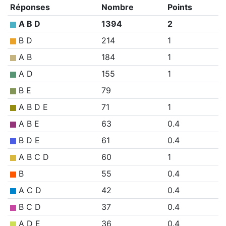
Réponses
Nombre
Points
A B D
1394
2
B D
214
1
A B
184
1
A D
155
1
B E
79
A B D E
71
1
A B E
63
0.4
B D E
61
0.4
A B C D
60
1
B
55
0.4
A C D
42
0.4
B C D
37
0.4
A D E
36
0.4