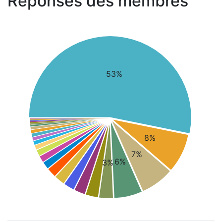
Réponses des membres
53%
8%
7%
6%
3%