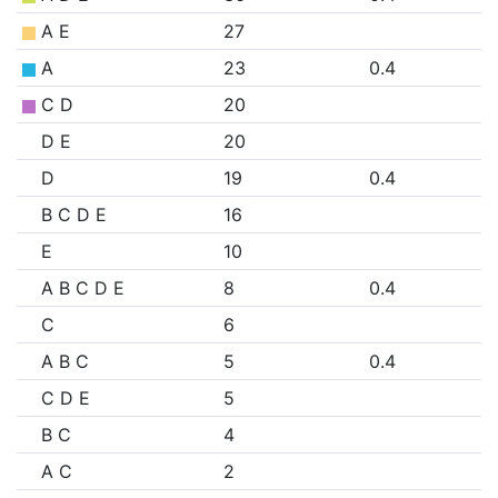
A E
27
A
23
0.4
C D
20
D E
20
D
19
0.4
B C D E
16
E
10
A B C D E
8
0.4
C
6
A B C
5
0.4
C D E
5
B C
4
A C
2