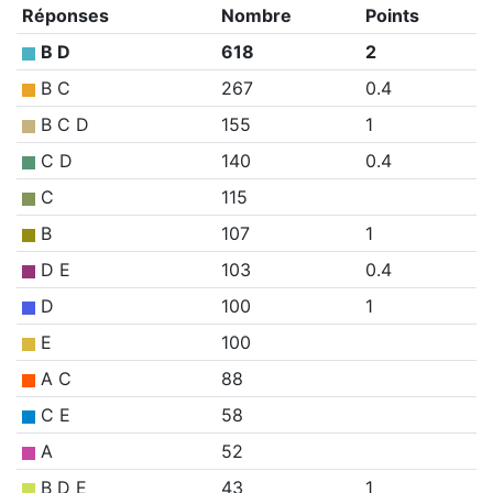
Réponses
Nombre
Points
B D
618
2
B C
267
0.4
B C D
155
1
C D
140
0.4
C
115
B
107
1
D E
103
0.4
D
100
1
E
100
A C
88
C E
58
A
52
B D E
43
1