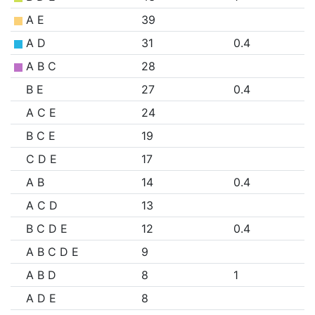
A E
39
A D
31
0.4
A B C
28
B E
27
0.4
A C E
24
B C E
19
C D E
17
A B
14
0.4
A C D
13
B C D E
12
0.4
A B C D E
9
A B D
8
1
A D E
8