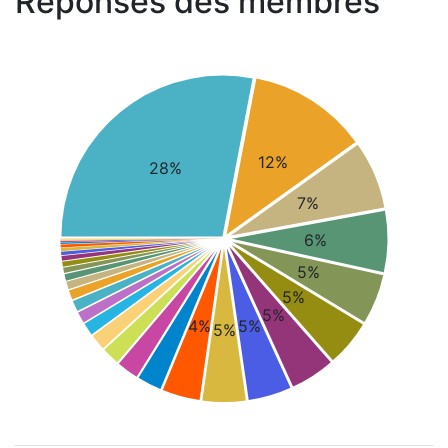
Réponses des membres
12%
28%
7%
6%
5%
5%
5%
4%
5%
5%