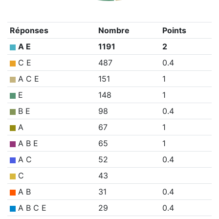
Réponses
Nombre
Points
A E
1191
2
C E
487
0.4
A C E
151
1
E
148
1
B E
98
0.4
A
67
1
A B E
65
1
A C
52
0.4
C
43
A B
31
0.4
A B C E
29
0.4