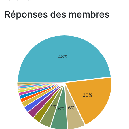
Réponses des membres
48%
20%
4%
6%
6%