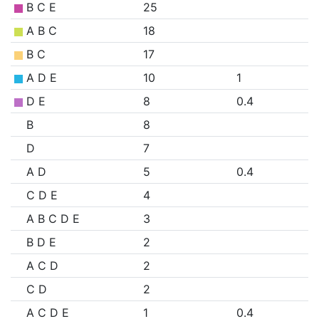
B C E
25
A B C
18
B C
17
A D E
10
1
D E
8
0.4
B
8
D
7
A D
5
0.4
C D E
4
A B C D E
3
B D E
2
A C D
2
C D
2
A C D E
1
0.4