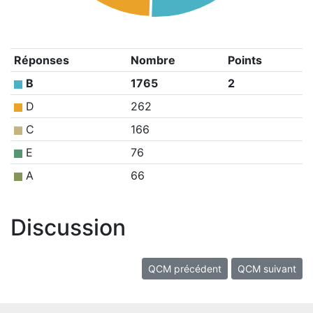
Réponses
Nombre
Points
B
1765
2
D
262
C
166
E
76
A
66
Discussion
QCM précédent
QCM suivant