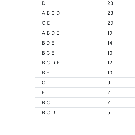
D
23
A B C D
23
C E
20
A B D E
19
B D E
14
B C E
13
B C D E
12
B E
10
C
9
E
7
B C
7
B C D
5