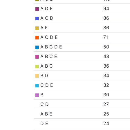
A D E
94
A C D
86
A E
86
A C D E
71
A B C D E
50
A B C E
43
A B C
36
B D
34
C D E
32
B
30
C D
27
A B E
25
D E
24