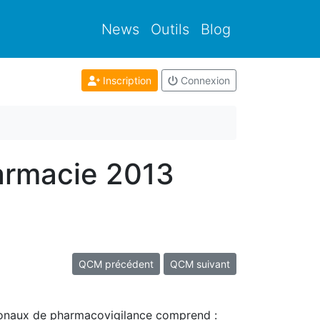
News
Outils
Blog
Inscription
Connexion
armacie 2013
QCM précédent
QCM suivant
ionaux de pharmacovigilance comprend :