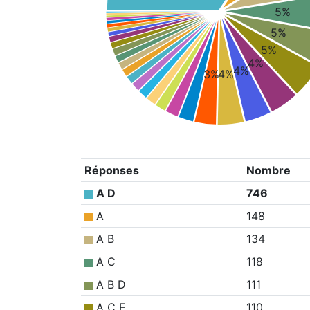
5%
5%
5%
4%
4%
3%
4%
Réponses
Nombre
A D
746
A
148
A B
134
A C
118
A B D
111
A C E
110