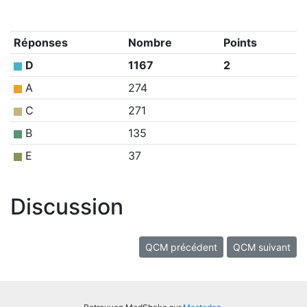
Réponses
Nombre
Points
D
1167
2
A
274
C
271
B
135
E
37
Discussion
QCM précédent
QCM suivant