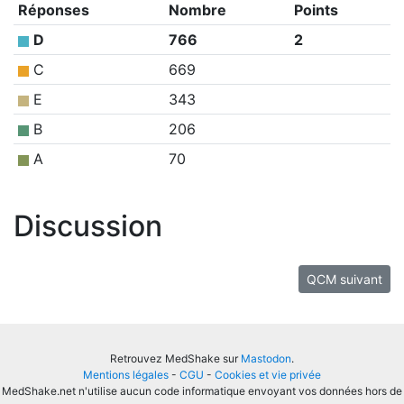
Réponses
Nombre
Points
D
766
2
C
669
E
343
B
206
A
70
Discussion
QCM suivant
Retrouvez MedShake sur
Mastodon
.
Mentions légales
-
CGU
-
Cookies et vie privée
MedShake.net n'utilise aucun code informatique envoyant vos données hors de