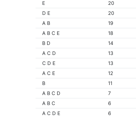
E
20
D E
20
A B
19
A B C E
18
B D
14
A C D
13
C D E
13
A C E
12
B
11
A B C D
7
A B C
6
A C D E
6