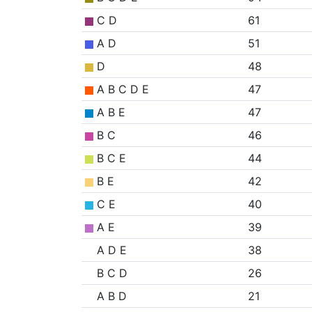
C D
61
A D
51
D
48
A B C D E
47
A B E
47
B C
46
B C E
44
B E
42
C E
40
A E
39
A D E
38
B C D
26
A B D
21