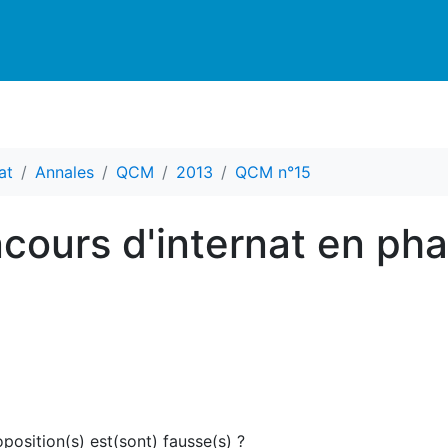
at
Annales
QCM
2013
QCM n°15
cours d'internat en ph
position(s) est(sont) fausse(s) ?