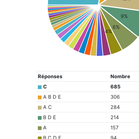
9%
6%
4%
Réponses
Nombre
C
685
A B D E
306
A C
284
B D E
214
A
157
B C D E
94