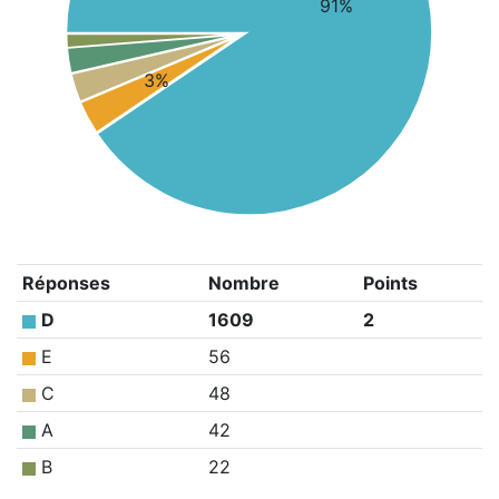
91%
3%
Réponses
Nombre
Points
D
1609
2
E
56
C
48
A
42
B
22