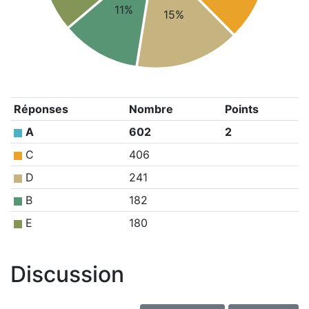
11%
15%
Réponses
Nombre
Points
A
602
2
C
406
D
241
B
182
E
180
Discussion