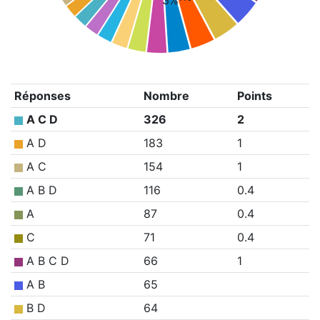
3%
Réponses
Nombre
Points
A C D
326
2
A D
183
1
A C
154
1
A B D
116
0.4
A
87
0.4
C
71
0.4
A B C D
66
1
A B
65
B D
64