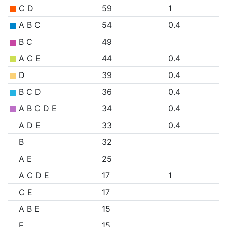
C D
59
1
A B C
54
0.4
B C
49
A C E
44
0.4
D
39
0.4
B C D
36
0.4
A B C D E
34
0.4
A D E
33
0.4
B
32
A E
25
A C D E
17
1
C E
17
A B E
15
E
15