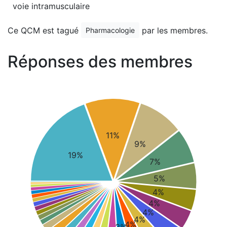
voie intramusculaire
Ce QCM est tagué
par les membres.
Pharmacologie
Réponses des membres
11%
9%
19%
7%
5%
4%
4%
4%
4%
4%