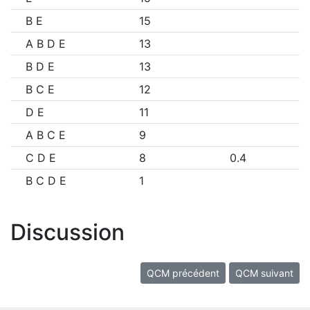
B E
15
A B D E
13
B D E
13
B C E
12
D E
11
A B C E
9
C D E
8
0.4
B C D E
1
Discussion
QCM précédent
QCM suivant