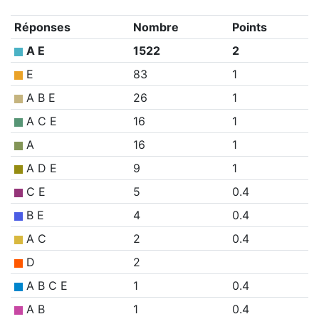
Réponses
Nombre
Points
A E
1522
2
E
83
1
A B E
26
1
A C E
16
1
A
16
1
A D E
9
1
C E
5
0.4
B E
4
0.4
A C
2
0.4
D
2
A B C E
1
0.4
A B
1
0.4