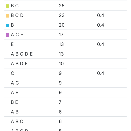
B C
25
B C D
23
0.4
B
20
0.4
A C E
17
E
13
0.4
A B C D E
13
A B D E
10
C
9
0.4
A C
9
A E
9
B E
7
A B
6
A B C
6