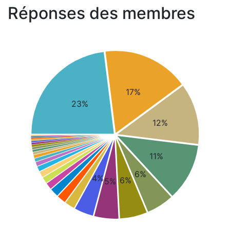
Réponses des membres
17%
23%
12%
11%
6%
4%
6%
5%