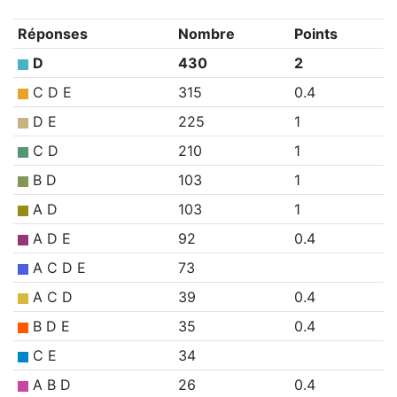
Réponses
Nombre
Points
D
430
2
C D E
315
0.4
D E
225
1
C D
210
1
B D
103
1
A D
103
1
A D E
92
0.4
A C D E
73
A C D
39
0.4
B D E
35
0.4
C E
34
A B D
26
0.4