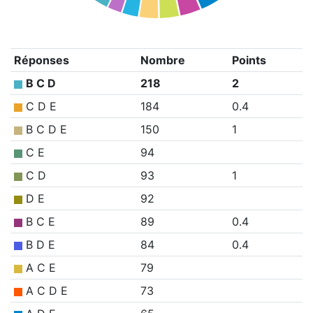
Réponses
Nombre
Points
B C D
218
2
C D E
184
0.4
B C D E
150
1
C E
94
C D
93
1
D E
92
B C E
89
0.4
B D E
84
0.4
A C E
79
A C D E
73