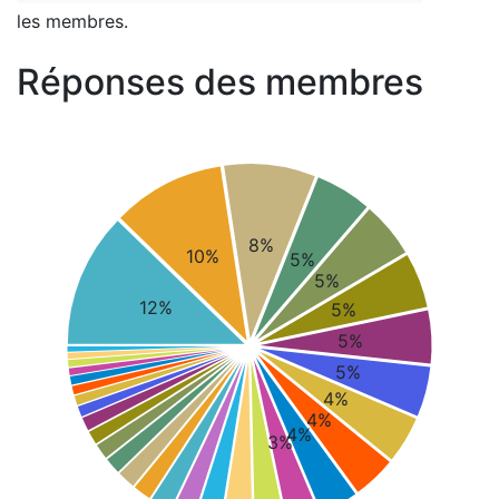
les membres.
Réponses des membres
8%
10%
5%
5%
12%
5%
5%
5%
4%
4%
4%
3%