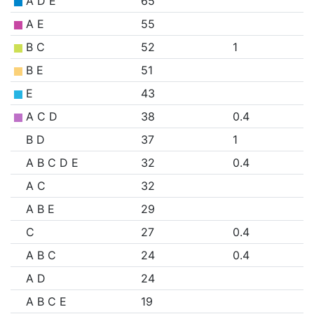
A D E
65
A E
55
B C
52
1
B E
51
E
43
A C D
38
0.4
B D
37
1
A B C D E
32
0.4
A C
32
A B E
29
C
27
0.4
A B C
24
0.4
A D
24
A B C E
19