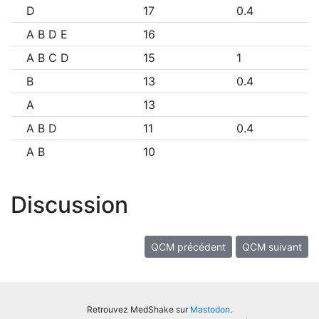
D
17
0.4
A B D E
16
A B C D
15
1
B
13
0.4
A
13
A B D
11
0.4
A B
10
Discussion
QCM précédent
QCM suivant
Retrouvez MedShake sur
Mastodon
.