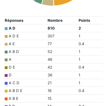
Réponses
Nombre
Points
A D
810
2
A D E
307
1
A E
77
0.4
A B D
52
1
A
46
1
D E
42
0.4
D
36
1
A C D
21
1
A B D E
16
0.4
A B E
15