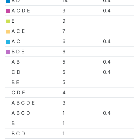
B D
14
0.4
A C D E
9
0.4
E
9
A C E
7
A C
6
0.4
B D E
6
A B
5
0.4
C D
5
0.4
B E
5
C D E
4
A B C D E
3
A B C D
1
0.4
B
1
B C D
1